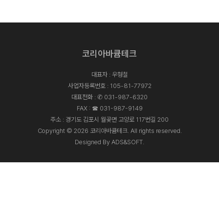
코리아바큠테크
대표자 : 우형철
사업자등록번호 : 105-81-77972
대표전화 :
✆ 031-987-6320
FAX : ☎ 031-987-9149
주소 : 경기도 김포시 월곶면 고양로 117번길 200
Copyright © 2026 코리아바큠테크. All rights reserved.
Designed By
ADS&SOFT
.