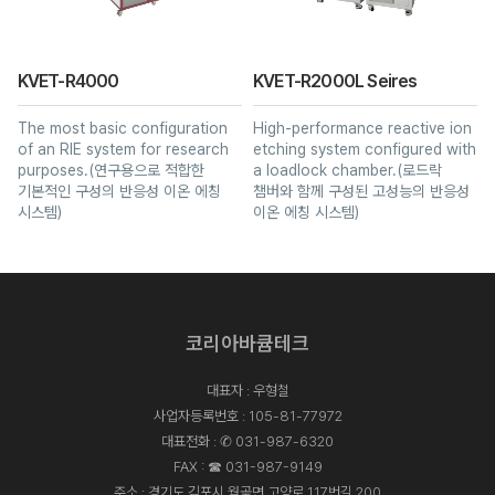
KVET-R4000
KVET-R2000L Seires
The most basic configuration
High-performance reactive ion
of an RIE system for research
etching system configured with
purposes.(연구용으로 적합한
a loadlock chamber.(로드락
기본적인 구성의 반응성 이온 에칭
챔버와 함께 구성된 고성능의 반응성
시스템)
이온 에칭 시스템)
코리아바큠테크
대표자 : 우형철
사업자등록번호 : 105-81-77972
대표전화 :
✆ 031-987-6320
FAX : ☎ 031-987-9149
주소 : 경기도 김포시 월곶면 고양로 117번길 200