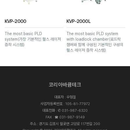
KVP-2000
KVP-2000L
The most basic PLD
The most basic PLD system
system(가장 기본적인 펄스 레이저
with loadlock chamber(로드락
증착 시스템)
챔버와 함께 구성된 기본적인 구성의
펄스 레이저 증착 시스템)
코리아바큠테크
대표자 : 우형철
사업자등록번호 : 105-81-77972
대표전화 :
✆ 031-987-6320
FAX : ☎ 031-987-9149
주소 : 경기도 김포시 월곶면 고양로 117번길 200