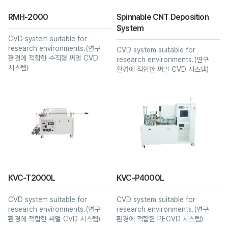
RMH-2000
Spinnable CNT Deposition
System
CVD system suitable for
research environments.(연구
CVD system suitable for
환경에 적합한 수직형 써멀 CVD
research environments.(연구
시스템)
환경에 적합한 써멀 CVD 시스템)
KVC-T2000L
KVC-P4000L
CVD system suitable for
CVD system suitable for
research environments.(연구
research environments.(연구
환경에 적합한 써멀 CVD 시스템)
환경에 적합한 PECVD 시스템)