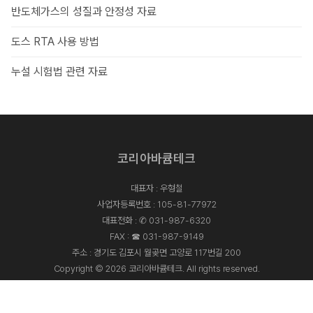
반도체가스의 성질과 안정성 자료
도스 RTA 사용 방법
누설 시험법 관련 자료
코리아바큠테크
대표자 : 우형철
사업자등록번호 : 105-81-77972
대표전화 :
✆ 031-987-6320
FAX : ☎ 031-987-9149
주소 : 경기도 김포시 월곶면 고양로 117번길 200
Copyright © 2026 코리아바큠테크. All rights reserved.
Designed By
ADS&SOFT
.